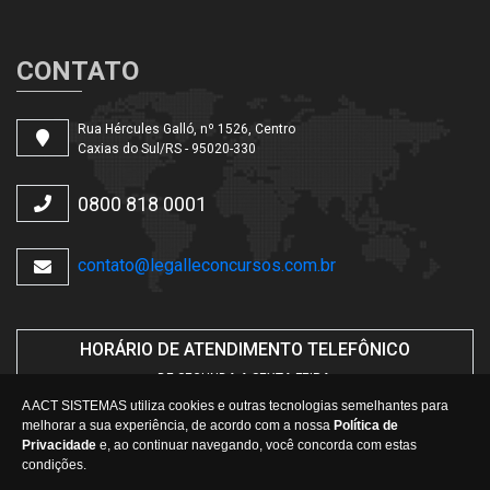
CONTATO
Rua Hércules Galló, nº 1526, Centro
Caxias do Sul/RS - 95020-330
0800 818 0001
contato@legalleconcursos.com.br
HORÁRIO DE ATENDIMENTO TELEFÔNICO
DE SEGUNDA A SEXTA-FEIRA.
DAS
08h30min
ÀS
12h
E
14h30min
ÀS
17h
A ACT SISTEMAS utiliza cookies e outras tecnologias semelhantes para
melhorar a sua experiência, de acordo com a nossa
Política de
Privacidade
e, ao continuar navegando, você concorda com estas
condições.