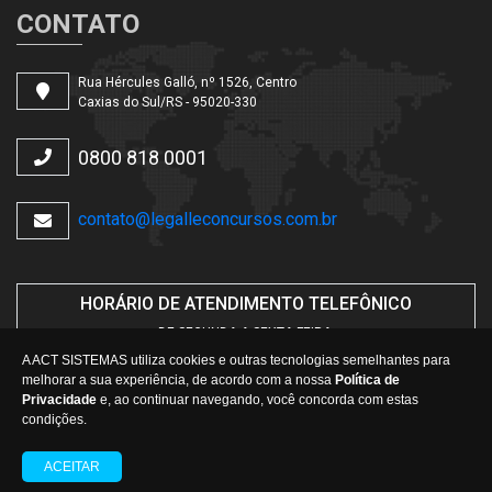
CONTATO
Rua Hércules Galló, nº 1526, Centro
Caxias do Sul/RS - 95020-330
0800 818 0001
contato@legalleconcursos.com.br
HORÁRIO DE ATENDIMENTO TELEFÔNICO
DE SEGUNDA A SEXTA-FEIRA.
DAS
08h30min
ÀS
12h
E
14h30min
ÀS
17h
A ACT SISTEMAS utiliza cookies e outras tecnologias semelhantes para
melhorar a sua experiência, de acordo com a nossa
Política de
Privacidade
e, ao continuar navegando, você concorda com estas
condições.
Copyright 2026 - Todos os direitos reservados.
ACEITAR
Legalle Concursos