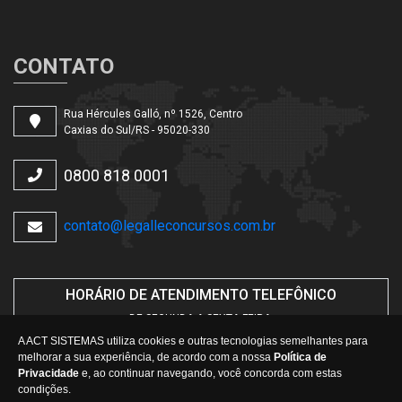
CONTATO
Rua Hércules Galló, nº 1526, Centro
Caxias do Sul/RS - 95020-330
0800 818 0001
contato@legalleconcursos.com.br
HORÁRIO DE ATENDIMENTO TELEFÔNICO
DE SEGUNDA A SEXTA-FEIRA.
DAS
08h30min
ÀS
12h
E
14h30min
ÀS
17h
A ACT SISTEMAS utiliza cookies e outras tecnologias semelhantes para
melhorar a sua experiência, de acordo com a nossa
Política de
Privacidade
e, ao continuar navegando, você concorda com estas
condições.