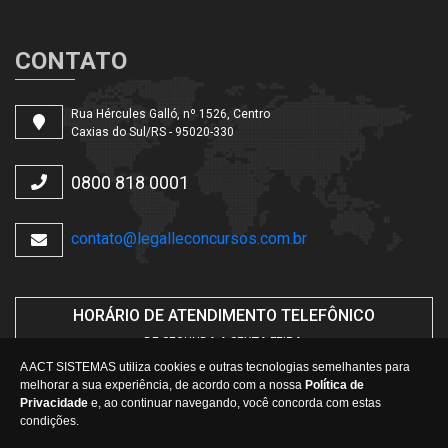
CONTATO
Rua Hércules Galló, nº 1526, Centro
Caxias do Sul/RS - 95020-330
0800 818 0001
contato@legalleconcursos.com.br
HORÁRIO DE ATENDIMENTO TELEFÔNICO
DE SEGUNDA A SEXTA-FEIRA.
DAS
08h30min
ÀS
12h
E
14h30min
ÀS
17h
A ACT SISTEMAS utiliza cookies e outras tecnologias semelhantes para
melhorar a sua experiência, de acordo com a nossa
Política de
Privacidade
e, ao continuar navegando, você concorda com estas
condições.
Copyright 2026 - Todos os direitos reservados.